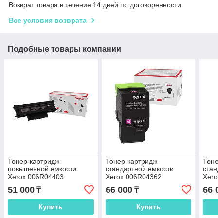
Возврат товара в течение 14 дней по договоренности
Все условия возврата
Подобные товары компании
Тонер-картридж
Тонер-картридж
Тоне
повышенной емкости
стандартной емкости
стан
Xerox 006R04403
Xerox 006R04362
Xero
(малиновый)
(жёл
51 000
66 000
66 
₸
₸
Купить
Купить