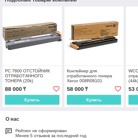
PC 7800 ОТСТОЙНИК
Контейнер для
WCC
ОТРАБОТАННОГО
отработанного тонера
отра
ТОНЕРА (20k)
Xerox 008R08101
(44k
(108R00982)
7855
88 000
58 000
53 
₸
₸
Купить
Купить
О нас
Рейтинг не сформирован
Менее 5 отзывов за последний год