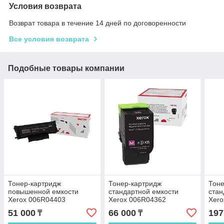
Условия возврата
Возврат товара в течение 14 дней по договоренности
Все условия возврата
Подобные товары компании
Тонер-картридж
Тонер-картридж
Тоне
повышенной емкости
стандартной емкости
стан
Xerox 006R04403
Xerox 006R04362
Xero
(малиновый)
(ма
51 000
66 000
197
₸
₸