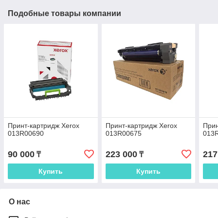
Подобные товары компании
Принт-картридж Xerox
Принт-картридж Xerox
Прин
013R00690
013R00675
013
90 000
223 000
217
₸
₸
Купить
Купить
О нас