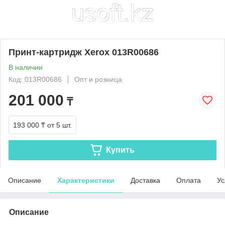
Принт-картридж Xerox 013R00686
В наличии
Код: 013R00686
Опт и розница
201 000
₸
193 000 ₸
от 5 шт.
Купить
Описание
Характеристики
Доставка
Оплата
Ус
Описание