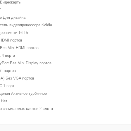
 Видеокарты
Y
е Для дизайна
тель видеопроцессора nVidia
еопамяти 16 ГБ
HDMI портов
 Без Mini HDMI портов
t 4 порта
ayPort Без Mini Display портов
VI портов
A) Без VGA портов
C 1 порт
дения Активное турбинное
 Нет
о занимаемых слотов 2 слота