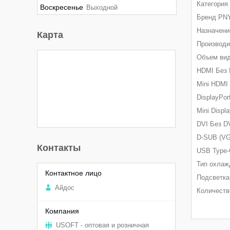
Категория
Воскресенье
Выходной
Бренд PN
Назначени
Карта
Производи
Объем вид
HDMI Без 
Mini HDMI
DisplayPor
Mini Displ
DVI Без D
D-SUB (VG
Контакты
USB Type-
Тип охлаж
Подсветка
Aйдоc
Количеств
USOFT - оптовая и розничная