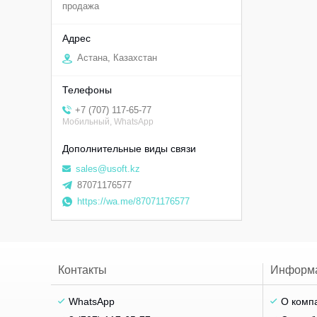
продажа
Астана, Казахстан
+7 (707) 117-65-77
Мобильный, WhatsApp
sales@usoft.kz
87071176577
https://wa.me/87071176577
Контакты
Информ
WhatsApp
О комп