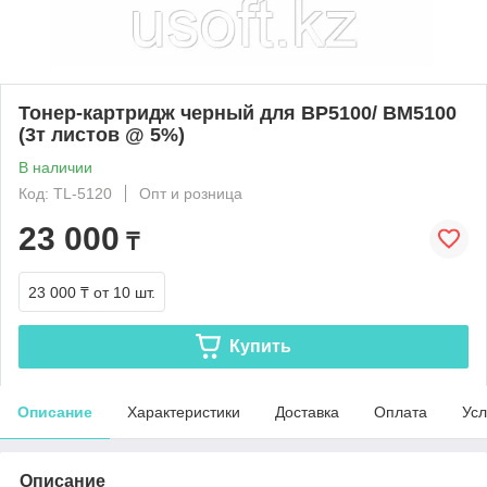
Тонер-картридж черный для BP5100/ BM5100
(3т листов @ 5%)
В наличии
Код: TL-5120
Опт и розница
23 000
₸
23 000 ₸
от 10 шт.
Купить
Описание
Характеристики
Доставка
Оплата
Усл
Описание