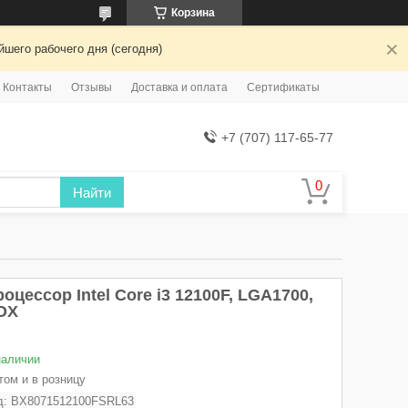
Корзина
шего рабочего дня (сегодня)
Контакты
Отзывы
Доставка и оплата
Сертификаты
+7 (707) 117-65-77
Найти
оцессор Intel Core i3 12100F, LGA1700,
OX
наличии
том и в розницу
д:
BX8071512100FSRL63