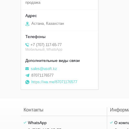
продажа
Астана, Казахстан
+7 (707) 117-65-77
Мобильный, WhatsApp
sales@usoft.kz
87071176577
https://wa.me/87071176577
Контакты
Информ
WhatsApp
О комп