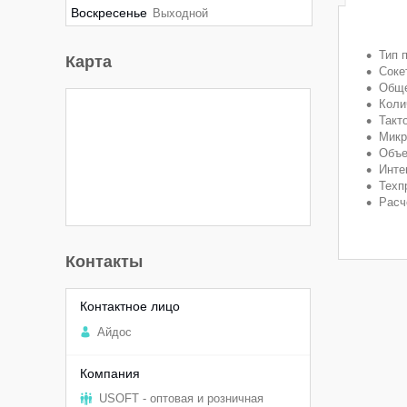
Воскресенье
Выходной
Тип 
Карта
Соке
Обще
Коли
Такто
Микр
Объе
Инте
Техп
Расч
Контакты
Aйдоc
USOFT - оптовая и розничная