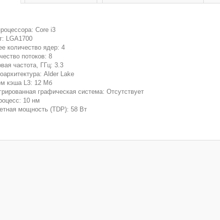
процессора: Core i3
т: LGA1700
е количество ядер: 4
чество потоков: 8
вая частота, ГГц: 3.3
оархитектура: Alder Lake
м кэша L3: 12 Мб
грированная графическая система: Отсутствует
роцесс: 10 нм
етная мощность (TDP): 58 Вт