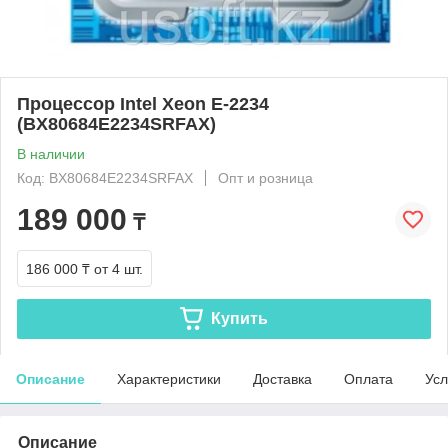
Процессор Intel Xeon E-2234
(BX80684E2234SRFAX)
В наличии
Код: BX80684E2234SRFAX
Опт и розница
189 000
₸
186 000 ₸
от 4 шт.
Купить
Описание
Характеристики
Доставка
Оплата
Усл
Описание