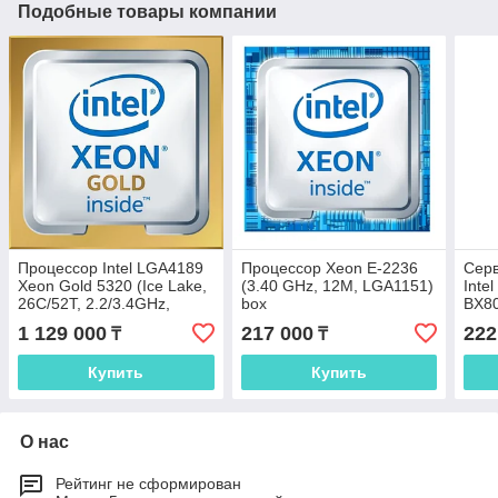
Подобные товары компании
Процессор Intel LGA4189
Процессор Xeon E-2236
Сер
Xeon Gold 5320 (Ice Lake,
(3.40 GHz, 12M, LGA1151)
Inte
26C/52T, 2.2/3.4GHz,
box
BX8
39MB, 185W) OEM
(Inte
1 129 000
217 000
222
₸
₸
(CD8068904659201SRKWU)
Купить
Купить
О нас
Рейтинг не сформирован