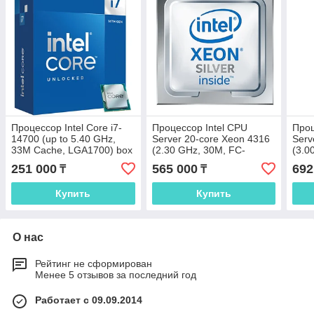
Процессор Intel Core i7-
Процессор Intel CPU
Проц
14700 (up to 5.40 GHz,
Server 20-core Xeon 4316
Serv
33M Cache, LGA1700) box
(2.30 GHz, 30M, FC-
(3.0
LGA14) tray
LGA1
251 000
565 000
692
₸
₸
Купить
Купить
О нас
Рейтинг не сформирован
Менее 5 отзывов за последний год
Работает с 09.09.2014