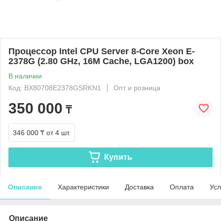
Процессор Intel CPU Server 8-Core Xeon E-
2378G (2.80 GHz, 16M Cache, LGA1200) box
В наличии
Код: BX80708E2378GSRKN1
Опт и розница
350 000
₸
346 000 ₸
от 4 шт.
Купить
Описание
Характеристики
Доставка
Оплата
Усл
Описание