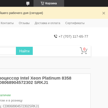
Корзина
шего рабочего дня (сегодня)
Контакты
Отзывы
Доставка и оплата
Сертификаты
+7 (707) 117-65-77
Найти
оцессор Intel Xeon Platinum 8358
D8068904572302 SRKJ1
наличии
том и в розницу
д:
CD8068904572302SRKJ1