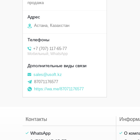
продажа
Астана, Казахстан
+7 (707) 117-65-77
Мобильный, WhatsApp
sales@usoft.kz
87071176577
https://wa.me/87071176577
Контакты
Информ
WhatsApp
О комп