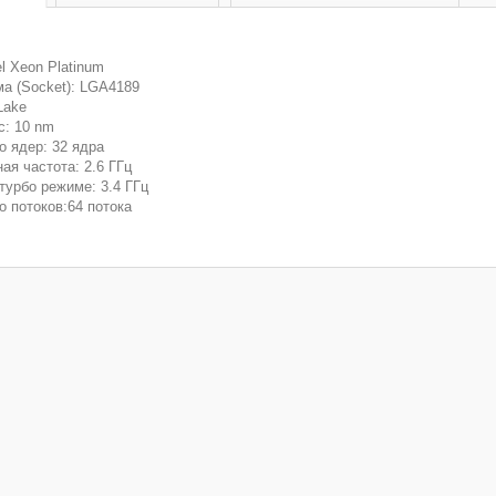
el Xeon Platinum
ма (Socket): LGA4189
Lake
с: 10 nm
о ядер: 32 ядра
ая частота: 2.6 ГГц
турбо режиме: 3.4 ГГц
о потоков:64 потока