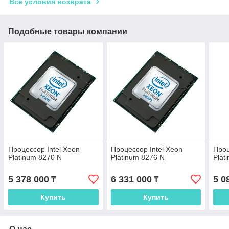
Все условия возврата
Подобные товары компании
Процессор Intel Xeon
Процессор Intel Xeon
Проц
Platinum 8270 N
Platinum 8276 N
Plat
5 378 000
6 331 000
5 0
₸
₸
Купить
Купить