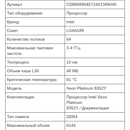
Артикул
CD8068904572401SRKHG
Тип оборудования
Процессор
Бренд
Intel
Сокет
LGA4189
Количество потоков
64
Максимальная тактовая
3.4 ГГц
частота
Техпроцесс
10 нм
Объем кэша L3б
48 МБ
Критическая температура
81 °C
Модель
Xeon Platinum 8352Y
Комплектация
Процессор Intel Xeon
Platinum
8352Y / Документация
Тип памяти
DDR4
Максимальный объем
6144