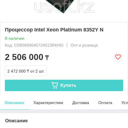
Процессор Intel Xeon Platinum 8352Y N
В наличии
Код: CD8068904572401SRKHG
Опт и розница
2 506 000
₸
2 472 000 ₸
от 2 шт.
Купить
Описание
Характеристики
Доставка
Оплата
Усл
Описание