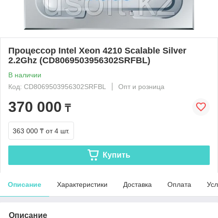
Процессор Intel Xeon 4210 Scalable Silver
2.2Ghz (CD8069503956302SRFBL)
В наличии
Код: CD8069503956302SRFBL
Опт и розница
370 000
₸
363 000 ₸
от 4 шт.
Купить
Описание
Характеристики
Доставка
Оплата
Усл
Описание