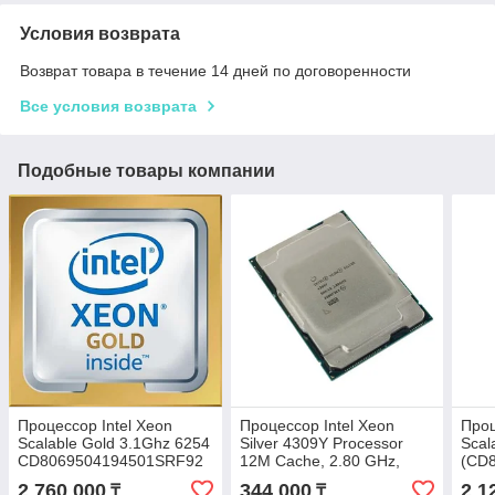
Условия возврата
Возврат товара в течение 14 дней по договоренности
Все условия возврата
Подобные товары компании
Процессор Intel Xeon
Процессор Intel Xeon
Проц
Scalable Gold 3.1Ghz 6254
Silver 4309Y Processor
Scal
CD8069504194501SRF92
12M Cache, 2.80 GHz,
(CD
Tray
2 760 000
344 000
2 1
₸
₸