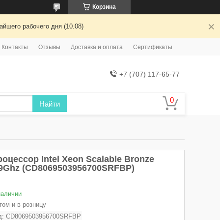
Корзина
йшего рабочего дня (10.08)
Контакты
Отзывы
Доставка и оплата
Сертификаты
+7 (707) 117-65-77
Найти
оцессор Intel Xeon Scalable Bronze
.9Ghz (CD8069503956700SRFBP)
наличии
том и в розницу
д:
CD8069503956700SRFBP