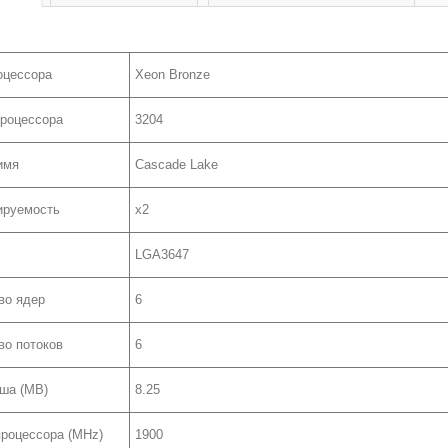
оцессора
Xeon Bronze
роцессора
3204
имя
Cascade Lake
ируемость
x2
LGA3647
во ядер
6
во потоков
6
ша (MB)
8.25
процессора (MHz)
1900