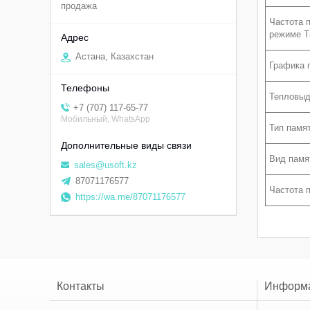
продажа
Частота 
режиме T
Астана, Казахстан
Графика 
Тепловыд
+7 (707) 117-65-77
Мобильный, WhatsApp
Тип памя
Вид памя
sales@usoft.kz
87071176577
Частота 
https://wa.me/87071176577
Контакты
Информ