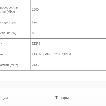
процессора в
1900
urbo (MHz)
процессора
Нет
еление (W)
85
ти
DDR4
ти
ECC RDIMM, ECC LRDIMM
памяти (MHz)
2133
ация
Товары