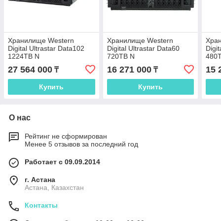
Хранилище Western
Хранилище Western
Хра
Digital Ultrastar Data102
Digital Ultrastar Data60
Digit
1224TB N
720TB N
480
27 564 000
16 271 000
15 
₸
₸
Купить
Купить
О нас
Рейтинг не сформирован
Менее 5 отзывов за последний год
Работает с 09.09.2014
г. Астана
Астана, Казахстан
Контакты