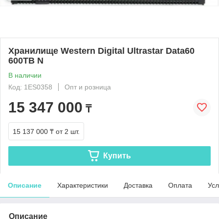
Хранилище Western Digital Ultrastar Data60
600TB N
В наличии
Код: 1ES0358
Опт и розница
15 347 000
₸
15 137 000 ₸
от 2 шт.
Купить
Описание
Характеристики
Доставка
Оплата
Усл
Описание