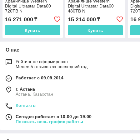
Хранилище Western
Хранилище Western
Хра
Digital Ultrastar Data60
Digital Ultrastar Data60
Digit
720TB N
480TB N
720
16 271 000
15 214 000
16 
₸
₸
Купить
Купить
О нас
Рейтинг не сформирован
Менее 5 отзывов за последний год
Работает с 09.09.2014
г. Астана
Астана, Казахстан
Контакты
Сегодня работает с 10:00 до 19:00
Показать весь график работы