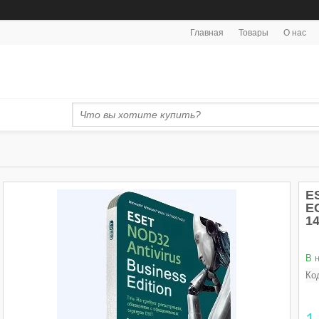
Главная
Товары
О нас
ES
Е
1
В 
Ко