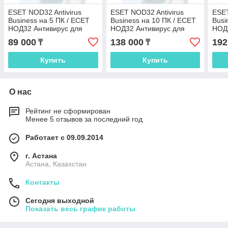
ESET NOD32 Antivirus
ESET NOD32 Antivirus
ESET
Business на 5 ПК / ЕСЕТ
Business на 10 ПК / ЕСЕТ
Busi
НОД32 Антивирус для
НОД32 Антивирус для
НОД3
бизнеса на 5 ПК
бизнеса на 10 ПК
бизн
89 000
138 000
192
₸
₸
Купить
Купить
О нас
Рейтинг не сформирован
Менее 5 отзывов за последний год
Работает с 09.09.2014
г. Астана
Астана, Казахстан
Контакты
Сегодня выходной
Показать весь график работы