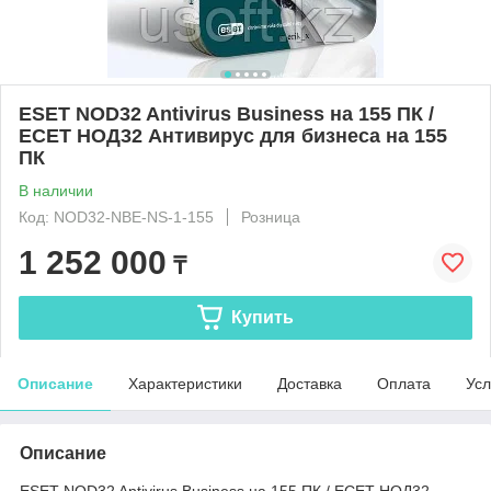
ESET NOD32 Antivirus Business на 155 ПК /
ЕСЕТ НОД32 Антивирус для бизнеса на 155
ПК
В наличии
Код: NOD32-NBE-NS-1-155
Розница
1 252 000
₸
Купить
Описание
Характеристики
Доставка
Оплата
Усл
Описание
ESET NOD32 Antivirus Business на 155 ПК / ЕСЕТ НОД32