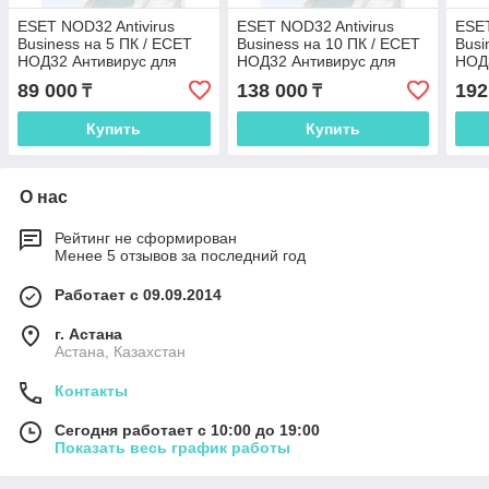
ESET NOD32 Antivirus
ESET NOD32 Antivirus
ESET
Business на 5 ПК / ЕСЕТ
Business на 10 ПК / ЕСЕТ
Busi
НОД32 Антивирус для
НОД32 Антивирус для
НОД3
бизнеса на 5 ПК
бизнеса на 10 ПК
бизн
89 000
138 000
192
₸
₸
Купить
Купить
О нас
Рейтинг не сформирован
Менее 5 отзывов за последний год
Работает с 09.09.2014
г. Астана
Астана, Казахстан
Контакты
Сегодня работает с 10:00 до 19:00
Показать весь график работы