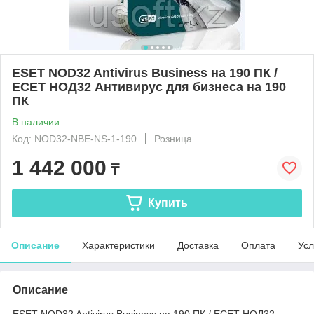
ESET NOD32 Antivirus Business на 190 ПК /
ЕСЕТ НОД32 Антивирус для бизнеса на 190
ПК
В наличии
Код: NOD32-NBE-NS-1-190
Розница
1 442 000
₸
Купить
Описание
Характеристики
Доставка
Оплата
Усл
Описание
ESET NOD32 Antivirus Business на 190 ПК / ЕСЕТ НОД32