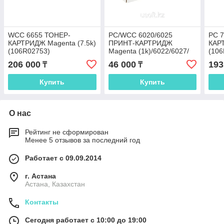
WCC 6655 ТОНЕР-
PC/WCC 6020/6025
PC 
КАРТРИДЖ Magenta (7.5k)
ПРИНТ-КАРТРИДЖ
КАР
(106R02753)
Magenta (1k)/6022/6027/
(106
(106R02761)
206 000
46 000
193
₸
₸
Купить
Купить
О нас
Рейтинг не сформирован
Менее 5 отзывов за последний год
Работает с 09.09.2014
г. Астана
Астана, Казахстан
Контакты
Сегодня работает с 10:00 до 19:00