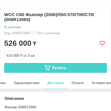
WCC C60 Фьюзер (200k)/550-570/700/C70/
(008R13065)
В наличии
Код: 008R13065
Опт и розница
526 000
₸
510 000 ₸
от 3 шт.
Купить
ние
Характеристики
Доставка
Оплата
Условия во
Описание
Фьюзер 008R13065