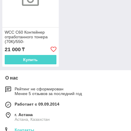
WCC C60 Контейнер
отработанного тонера
(70К)/550-
570/C70/C75/V80
21 000
₸
(008R12990)
Купить
О нас
Рейтинг не сформирован
Менее 5 отзывов за последний год
Работает с 09.09.2014
г. Астана
Астана, Казахстан
Контакты