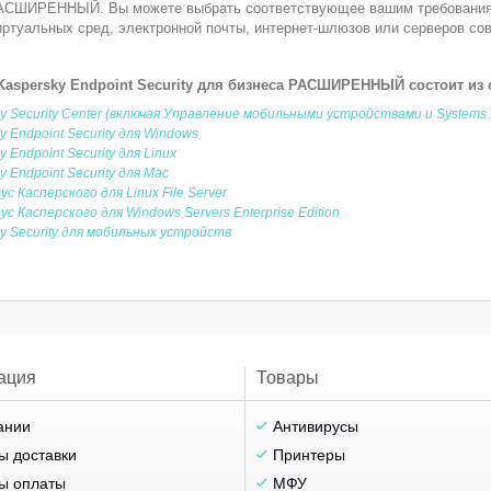
АСШИРЕННЫЙ. Вы можете выбрать соответствующее вашим требованиям
иртуальных сред, электронной почты, интернет-шлюзов или серверов со
Kaspersky Endpoint Security для бизнеса РАСШИРЕННЫЙ состоит из
y Security Center (включая Управление мобильными устройствами и Systems
y Endpoint Security для Windows
y Endpoint Security для Linux
y Endpoint Security для Mac
с Касперского для Linux File Server
с Касперского для Windows Servers Enterprise Edition
y Security для мобильных устройств
ация
Товары
ании
Антивирусы
ы доставки
Принтеры
ы оплаты
МФУ