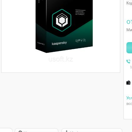
Ко
о
Ми
во