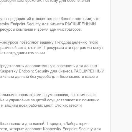
оратории Касперского», поэтому для обеспечения
ктуры предприятий становятся все более сложными, что
persky Endpoint Security для бизнеса РАСШИРЕННЫЙ
 ресурсы компании и время администраторов.
б-ресурсов позволяют вашему IT-подразделению гибко
ративной сети, к каким IT-ресурсам эти программы могут
ают сотрудники компании.
 представлять дополнительную опасность для данных.
 Kaspersky Endpoint Security для бизнеса РАСШИРЕННЫЙ
ративным данным без ущерба для безопасности вашего
мальными параметрами по умолчанию, поэтому ваши
йка и управление защитой осуществляются с помощью
 и защиты всех рабочих мест. Это касается и
езопасности для вашей IT-среды, «Лаборатория
ти, которые дополнят Kaspersky Endpoint Security для