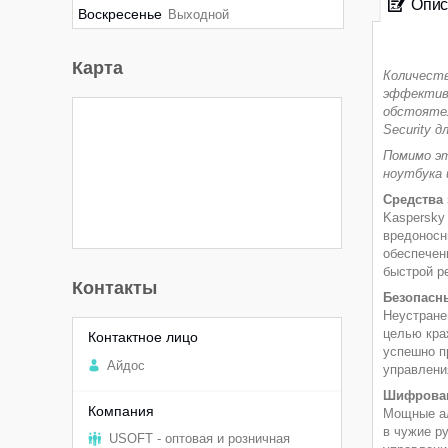
Опис
Воскресенье
Выходной
Карта
Количеств
эффективн
обстоятел
Security 
Помимо эт
ноутбука 
Средства
Kaspersky
вредоносн
обеспечен
быстрой р
Контакты
Безопасны
Неустране
целью кра
успешно п
Aйдоc
управлени
Шифрован
Мощные ал
в чужие р
USOFT - оптовая и розничная