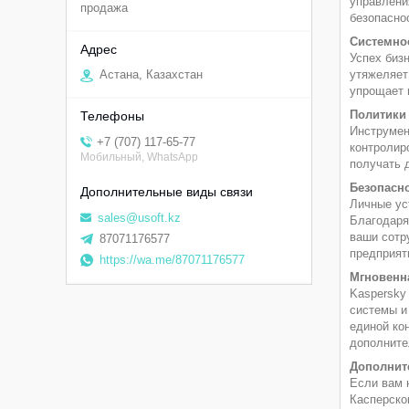
управлени
продажа
безопасно
Системно
Успех биз
утяжеляет
Астана, Казахстан
упрощает 
Политики 
Инструмен
+7 (707) 117-65-77
контролир
Мобильный, WhatsApp
получать 
Безопасн
Личные ус
sales@usoft.kz
Благодаря
ваши сотр
87071176577
предприят
https://wa.me/87071176577
Мгновенна
Kaspersky
системы и
единой кон
дополните
Дополнит
Если вам 
Касперско