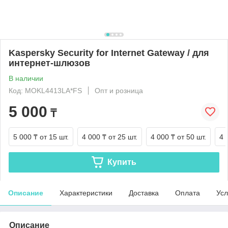
Kaspersky Security for Internet Gateway / для
интернет-шлюзов
В наличии
Код: MOKL4413LA*FS
Опт и розница
5 000
₸
5 000 ₸
от 15 шт.
4 000 ₸
от 25 шт.
4 000 ₸
от 50 шт.
4 
Купить
Описание
Характеристики
Доставка
Оплата
Усл
Описание