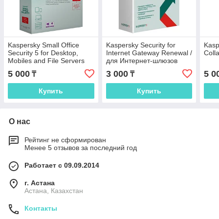
Kaspersky Small Office
Kaspersky Security for
Kasp
Security 5 for Desktop,
Internet Gateway Renewal /
Coll
Mobiles and File Servers
для Интернет-шлюзов
Renewal
продление
5 000
3 000
5 0
₸
₸
Купить
Купить
О нас
Рейтинг не сформирован
Менее 5 отзывов за последний год
Работает с 09.09.2014
г. Астана
Астана, Казахстан
Контакты