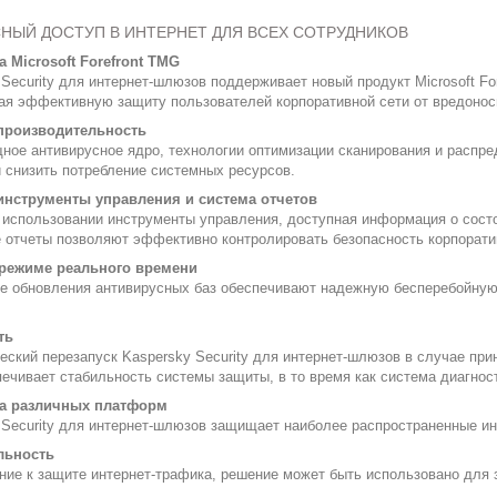
НЫЙ ДОСТУП В ИНТЕРНЕТ ДЛЯ ВСЕХ СОТРУДНИКОВ
 Microsoft Forefront TMG
Security для интернет-шлюзов поддерживает новый продукт Microsoft For
ая эффективную защиту пользователей корпоративной сети от вредонос
производительность
ное антивирусное ядро, технологии оптимизации сканирования и распре
и снизить потребление системных ресурсов.
инструменты управления и система отчетов
 использовании инструменты управления, доступная информация о состо
 отчеты позволяют эффективно контролировать безопасность корпорати
 режиме реального времени
е обновления антивирусных баз обеспечивают надежную бесперебойную з
ть
еский перезапуск Kaspersky Security для интернет-шлюзов в случае при
печивает стабильность системы защиты, в то время как система диагнос
а различных платформ
 Security для интернет-шлюзов защищает наиболее распространенные ин
льность
ние к защите интернет-трафика, решение может быть использовано для з