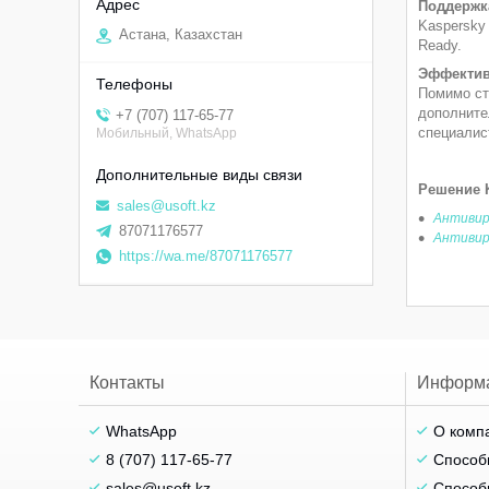
Поддержк
Kaspersky
Астана, Казахстан
Ready.
Эффектив
Помимо ст
дополните
+7 (707) 117-65-77
специалис
Мобильный, WhatsApp
Решение K
sales@usoft.kz
Антивиру
87071176577
Антивиру
https://wa.me/87071176577
Контакты
Информ
WhatsApp
О комп
8 (707) 117-65-77
Способ
sales@usoft.kz
Способ