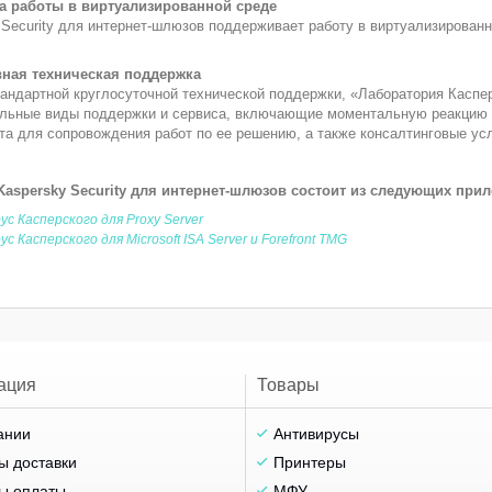
а работы в виртуализированной среде
 Security для интернет-шлюзов поддерживает работу в виртуализирован
ная техническая поддержка
андартной круглосуточной технической поддержки, «Лаборатория Каспе
льные виды поддержки и сервиса, включающие моментальную реакцию 
та для сопровождения работ по ее решению, а также консалтинговые усл
aspersky Security для интернет-шлюзов состоит из следующих при
с Касперского для Proxy Server
с Касперского для Microsoft ISA Server и Forefront TMG
ация
Товары
ании
Антивирусы
ы доставки
Принтеры
ы оплаты
МФУ