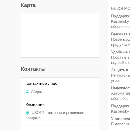
Карта
БЕЗОПАС
Поддержка
Kaspersky 
обеспечив
Высокая 
Новое мощ
продукта 
Удобные 
Простые в
подробные
Контакты
Защита в
Регулярны
угроз.
Надежнос
Aйдоc
Автоматич
сбоя обес
Поддержк
Kaspersky
USOFT - оптовая и розничная
продажа
Универса
В дополне