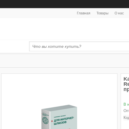
Главная
Товары
О нас
Ka
R
п
В 
Оп
Ко