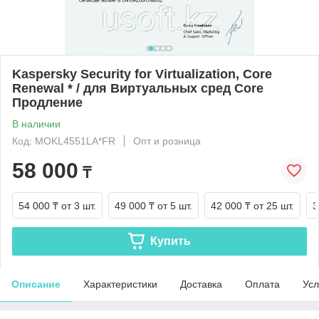
Kaspersky Security for Virtualization, Core
Renewal * / для Виртуальных сред Core
Продление
В наличии
Код: MOKL4551LA*FR
Опт и розница
58 000
₸
54 000 ₸
от 3 шт.
49 000 ₸
от 5 шт.
42 000 ₸
от 25 шт.
3
Купить
Описание
Характеристики
Доставка
Оплата
Усл