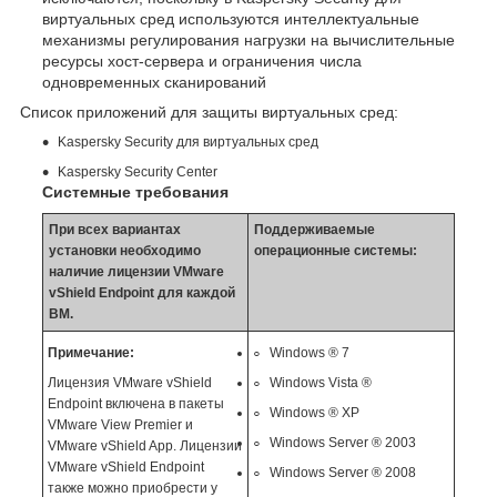
виртуальных сред используются интеллектуальные
механизмы регулирования нагрузки на вычислительные
ресурсы хост-сервера и ограничения числа
одновременных сканирований
Список приложений для защиты виртуальных сред:
Kaspersky Security для виртуальных сред
Kaspersky Security Center
Системные требования
При всех вариантах
Поддерживаемые
установки необходимо
операционные системы:
наличие лицензии VMware
vShield Endpoint для каждой
ВМ.
Примечание:
Windows ® 7
Лицензия VMware vShield
Windows Vista ®
Endpoint включена в пакеты
Windows ® XP
VMware View Premier и
Windows Server ® 2003
VMware vShield App. Лицензии
VMware vShield Endpoint
Windows Server ® 2008
также можно приобрести у