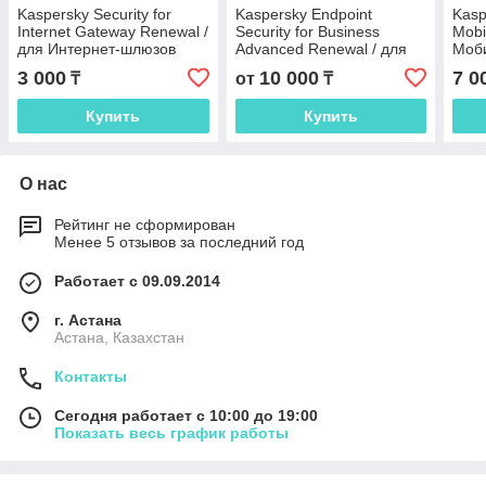
Kaspersky Security for
Kaspersky Endpoint
Kasp
Internet Gateway Renewal /
Security for Business
Mobi
для Интернет-шлюзов
Advanced Renewal / для
Моби
продление
бизнеса Расширенный
Про
3 000
10 000
7 0
₸
от
₸
Продление
Купить
Купить
О нас
Рейтинг не сформирован
Менее 5 отзывов за последний год
Работает с 09.09.2014
г. Астана
Астана, Казахстан
Контакты
Сегодня работает с 10:00 до 19:00
Показать весь график работы