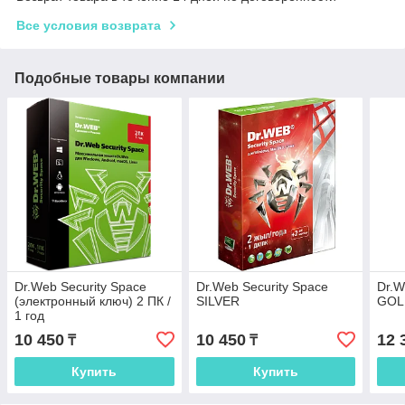
Все условия возврата
Подобные товары компании
Dr.Web Security Space
Dr.Web Security Space
Dr.W
(электронный ключ) 2 ПК /
SILVER
GOL
1 год
10 450
10 450
12 
₸
₸
Купить
Купить