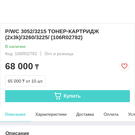
P/WC 3052/3215 ТОНЕР-КАРТРИДЖ
(2х3k)/3260/3225/ (106R02782)
В наличии
Код: 106R02782
Опт и розница
68 000
₸
65 000 ₸
от 10 шт.
Купить
Описание
Характеристики
Доставка
Оплата
Усл
Описание