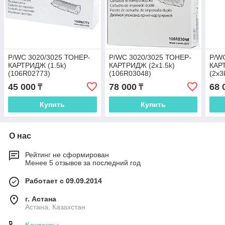
P/WC 3020/3025 ТОНЕР-
P/WC 3020/3025 ТОНЕР-
P/W
КАРТРИДЖ (1.5k)
КАРТРИДЖ (2x1.5k)
КАР
(106R02773)
(106R03048)
(2х3
(106
45 000
78 000
68 
₸
₸
Купить
Купить
О нас
Рейтинг не сформирован
Менее 5 отзывов за последний год
Работает с 09.09.2014
г. Астана
Астана, Казахстан