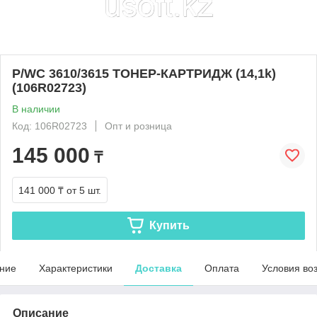
P/WC 3610/3615 ТОНЕР-КАРТРИДЖ (14,1k)
(106R02723)
В наличии
Код: 106R02723
Опт и розница
145 000
₸
141 000 ₸
от 5 шт.
Купить
ние
Характеристики
Доставка
Оплата
Условия во
Описание